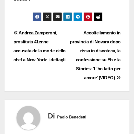
Navigazione
Andrea Zamperoni,
Accoltellamento in
prostituta 41enne
provincia di Novara dopo
articoli
accusata della morte dello
rissa in discoteca, la
chef a New York: i dettagli
confessione su Fb e la
Stories: ‘L’ho fatto per
amore’ (VIDEO)
Di
Paolo Benedetti