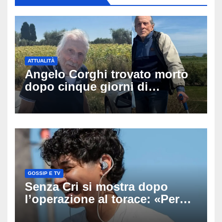
ATTUALITÀ
Angelo Corghi trovato morto
dopo cinque giorni di
ricerche: il giallo dell’80enne
scomparso dopo essere
uscito dall’Inps a Grosseto
GOSSIP E TV
Senza Cri si mostra dopo
l’operazione al torace: «Per
anni mi sentivo in trappola», il