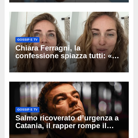
racconto sul difficile percorso
verso la serenità
GOSSIP E TV
Chiara Ferragni, la
confessione spiazza tutti: «Un
mio ex voleva che mi rifacessi
il seno». Poi svela i ritocchi di
cui si è pentita
GOSSIP E TV
Salmo ricoverato d’urgenza a
Catania, il rapper rompe il
silenzio dopo la notte in