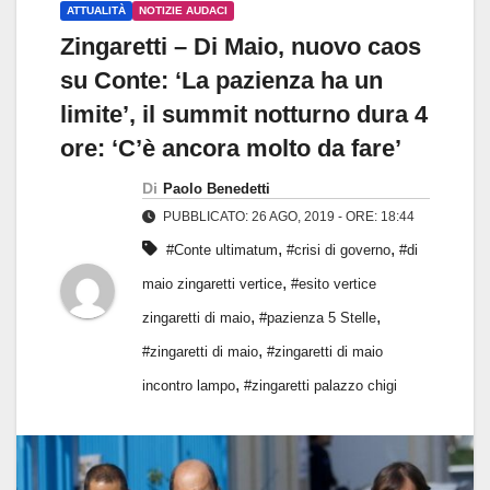
ATTUALITÀ
NOTIZIE AUDACI
Zingaretti – Di Maio, nuovo caos
su Conte: ‘La pazienza ha un
limite’, il summit notturno dura 4
ore: ‘C’è ancora molto da fare’
Di
Paolo Benedetti
PUBBLICATO: 26 AGO, 2019 - ORE: 18:44
,
,
#Conte ultimatum
#crisi di governo
#di
,
maio zingaretti vertice
#esito vertice
,
,
zingaretti di maio
#pazienza 5 Stelle
,
#zingaretti di maio
#zingaretti di maio
,
incontro lampo
#zingaretti palazzo chigi