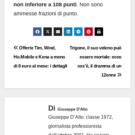
non inferiore a 108 punti
. Non sono
ammesse frazioni di punto.
Navigazione
Offerte Tim, Wind,
Trigone, il suo veleno può
Ho.Mobile e Kena a meno
essere mortale: ecco
articoli
di 6 euro al mese: i dettagli
cos’è, il dramma di un
12enne
Di
Giuseppe D'Alto
Giuseppe D’Alto: classe 1972,
giornalista professionista