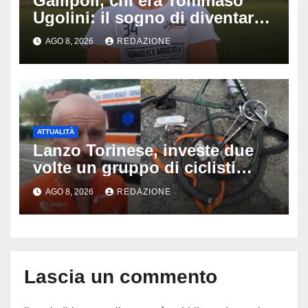
Gallipoli, chi era Tommaso
Ugolini: il sogno di diventare
medico e la fascia da
AGO 8, 2026
REDAZIONE
capitano, il dolore di Bologna
per il 19enne morto in mare
ATTUALITÀ
Lanzo Torinese, investe due
volte un gruppo di ciclisti
dopo una lite: arrestato
AGO 8, 2026
REDAZIONE
73enne, il racconto choc di un
ferito
Lascia un commento