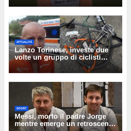
capitano, il dolore di Bologna
per il 19enne morto in mare
ATTUALITÀ
Lanzo Torinese, investe due
volte un gruppo di ciclisti
dopo una lite: arrestato
73enne, il racconto choc di un
ferito
SPORT
Messi, morto il padre Jorge
mentre emerge un retroscena
choc: le minacce di morte al