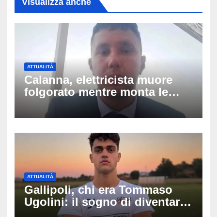
Visualizza anche
ATTUALITÀ
Calanna, elettricista muore
folgorato mentre monta le
luminarie della festa: chi era
Fabio Calabrò e cosa è
successo
ATTUALITÀ
Gallipoli, chi era Tommaso
Ugolini: il sogno di diventare
medico e la fascia da