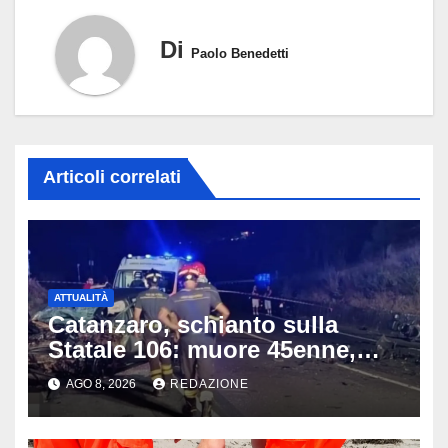
Di
Paolo Benedetti
Articoli correlati
ATTUALITÀ
Catanzaro, schianto sulla
Statale 106: muore 45enne,
coinvolti un’auto, un suv e
AGO 8, 2026
REDAZIONE
una moto