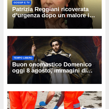
GOSSIP E TV
Patrizia Reggiani ricoverata
d’urgenza dopo un malore in
vacanza: come sta oggi l’ex
Lady Gucci
TEMPO LIBERO
Buon onomastico Domenico
oggi 8 agosto, immagini di
auguri da condividere