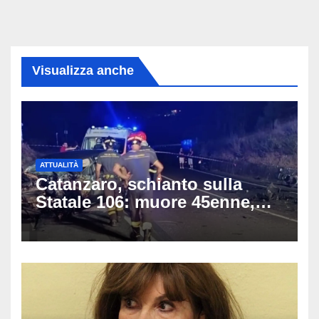
Visualizza anche
ATTUALITÀ
Catanzaro, schianto sulla
Statale 106: muore 45enne,
coinvolti un’auto, un suv e
una moto