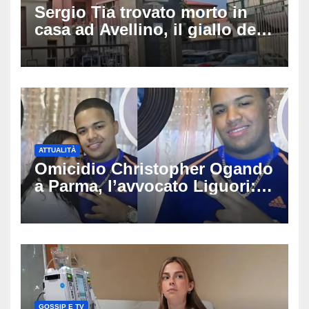
Sergio Tia trovato morto in
casa ad Avellino, il giallo della
porta socchiusa: disposta
l’autopsia
ATTUALITÀ
Omicidio Christopher Ogando
a Parma, l’avvocato Liguori:
«Ogni elemento va
approfondito fino in fondo»,
migliaia di chat al vaglio degli
investigatori
GOSSIP E TV