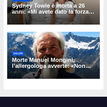
Sydney Towle è morta a 26
anni: «Mi avete dato la forza
di andare avanti», l’ultimo
messaggio dell’influencer
commuove i fan
SALUTE
Morte Manuel Mongini,
l’allergologa avverte: «Non
aspettate di sapere se siete
allergici»