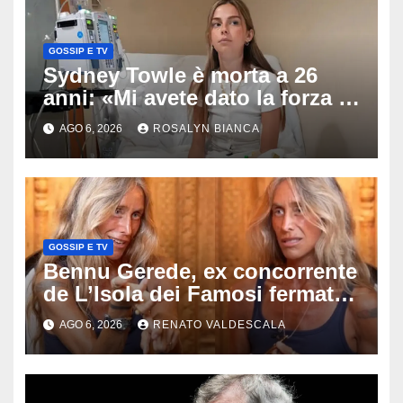
GOSSIP E TV
Sydney Towle è morta a 26
anni: «Mi avete dato la forza di
andare avanti», l’ultimo
AGO 6, 2026
ROSALYN BIANCA
messaggio dell’influencer
commuove i fan
GOSSIP E TV
Bennu Gerede, ex concorrente
de L’Isola dei Famosi fermata
dopo una diretta: cosa ha
AGO 6, 2026
RENATO VALDESCALA
mostrato e perché ora rischia
un processo