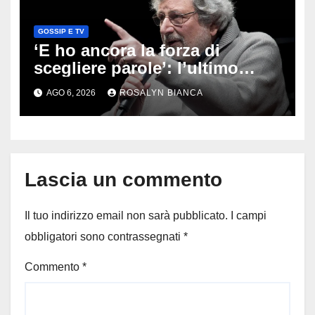
GOSSIP E TV
‘E ho ancora la forza di
scegliere parole’: l’ultimo
viaggio di Francesco Guccini,
AGO 6, 2026
ROSALYN BIANCA
i fan in pellegrinaggio a
Pavana
Lascia un commento
Il tuo indirizzo email non sarà pubblicato.
I campi
obbligatori sono contrassegnati
*
Commento
*