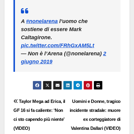
A
#nonelarena
l’uomo che
sostiene di essere Mark
Caltagirone.
pic.twitter.com/FRhGxAM5Lt
— Non è l’Arena (@nonelarena)
2
giugno 2019
Navigazione
Taylor Mega ad Erica, il
Uomini e Donne, tragico
GF 16 si fa caliente: ‘Non
incidente stradale: muore
articoli
ci sto capendo più niente’
ex corteggiatore di
(VIDEO)
Valentina Dallari (VIDEO)