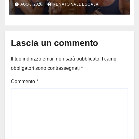
dopo una diretta: cosa ha
AGO 6, 2026
RENATO VALDESCALA
mostrato e perché ora rischia
un processo
Lascia un commento
Il tuo indirizzo email non sarà pubblicato.
I campi
obbligatori sono contrassegnati
*
Commento
*