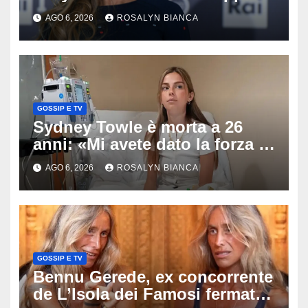
colpo: tra i papabili Ornella
AGO 6, 2026
ROSALYN BIANCA
Muti e Monica Guerritore
GOSSIP E TV
Sydney Towle è morta a 26
anni: «Mi avete dato la forza di
andare avanti», l’ultimo
AGO 6, 2026
ROSALYN BIANCA
messaggio dell’influencer
commuove i fan
GOSSIP E TV
Bennu Gerede, ex concorrente
de L’Isola dei Famosi fermata