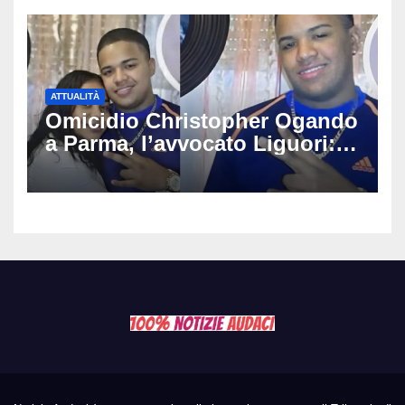
ATTUALITÀ
Omicidio Christopher Ogando
a Parma, l’avvocato Liguori:
«Ogni elemento va
approfondito fino in fondo»,
migliaia di chat al vaglio degli
investigatori