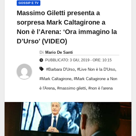
GOSSIP E TV
Massimo Giletti presenta a
sorpresa Mark Caltagirone a
Non è l’Arena: ‘Ora immagino la
D’Urso’ (VIDEO)
Di
Mario De Santi
PUBBLICATO: 3 GIU, 2019 - ORE: 10:15
,
,
#Barbara D'Urso
#Live Non è la D'Urso
,
#Mark Caltagirone
#Mark Caltagirone a Non
,
,
è l'Arena
#massimo giletti
#non è l'arena