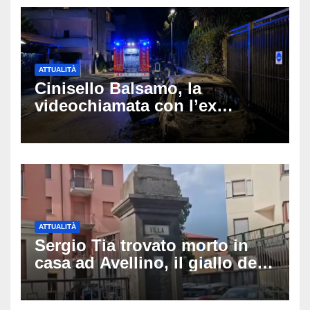
ATTUALITÀ
Cinisello Balsamo, la
videochiamata con l’ex
fidanzata e il dramma: 35enne
lotta tra la vita e la morte
ATTUALITÀ
Sergio Tia trovato morto in
casa ad Avellino, il giallo della
porta socchiusa: disposta
l’autopsia