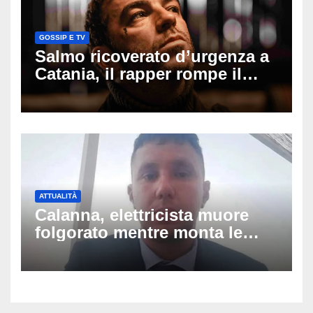
GOSSIP E TV
Salmo ricoverato d’urgenza a
Catania, il rapper rompe il
silenzio dopo la notte in
ospedale: come sta e cosa
succede al tour
ATTUALITÀ
Calanna, elettricista muore
folgorato mentre monta le
luminarie della festa: chi era
Fabio Calabrò e cosa è
successo