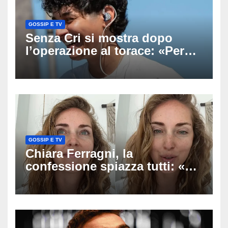
GOSSIP E TV
Senza Cri si mostra dopo
l’operazione al torace: «Per
anni mi sentivo in trappola», il
racconto sul difficile percorso
verso la serenità
GOSSIP E TV
Chiara Ferragni, la
confessione spiazza tutti: «Un
mio ex voleva che mi rifacessi
il seno». Poi svela i ritocchi di
cui si è pentita