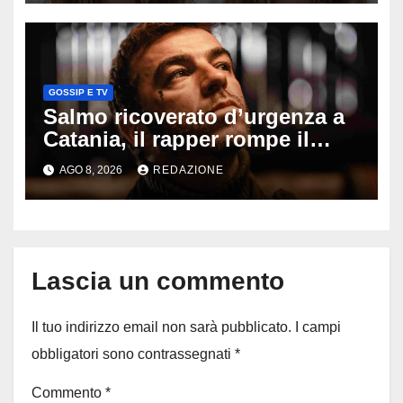
cui si è pentita
GOSSIP E TV
Salmo ricoverato d’urgenza a
Catania, il rapper rompe il
silenzio dopo la notte in
AGO 8, 2026
REDAZIONE
ospedale: come sta e cosa
succede al tour
Lascia un commento
Il tuo indirizzo email non sarà pubblicato.
I campi
obbligatori sono contrassegnati
*
Commento
*