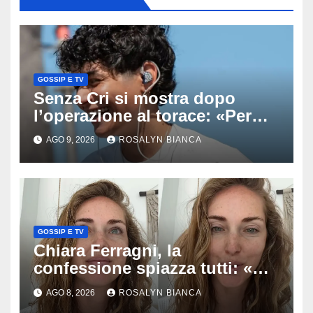
GOSSIP E TV
Senza Cri si mostra dopo
l’operazione al torace: «Per
anni mi sentivo in trappola», il
AGO 9, 2026
ROSALYN BIANCA
racconto sul difficile percorso
verso la serenità
GOSSIP E TV
Chiara Ferragni, la
confessione spiazza tutti: «Un
mio ex voleva che mi rifacessi
AGO 8, 2026
ROSALYN BIANCA
il seno». Poi svela i ritocchi di