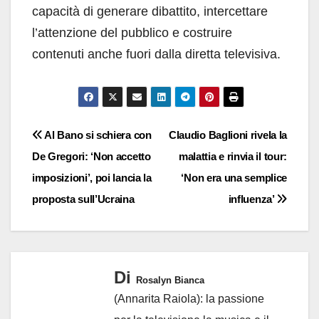
capacità di generare dibattito, intercettare
l’attenzione del pubblico e costruire
contenuti anche fuori dalla diretta televisiva.
Navigazione
Al Bano si schiera con
Claudio Baglioni rivela la
De Gregori: ‘Non accetto
malattia e rinvia il tour:
articoli
imposizioni’, poi lancia la
‘Non era una semplice
proposta sull’Ucraina
influenza’
Di
Rosalyn Bianca
(Annarita Raiola): la passione