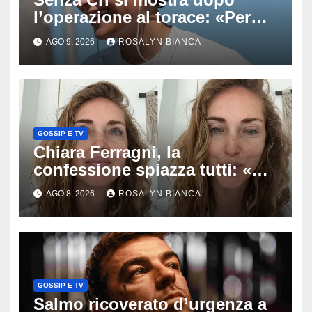
l’operazione al torace: «Per
anni mi sentivo in trappola», il
AGO 9, 2026
ROSALYN BIANCA
racconto sul difficile percorso
verso la serenità
GOSSIP E TV
Chiara Ferragni, la
confessione spiazza tutti: «Un
mio ex voleva che mi rifacessi
AGO 8, 2026
ROSALYN BIANCA
il seno». Poi svela i ritocchi di
cui si è pentita
GOSSIP E TV
Salmo ricoverato d’urgenza a