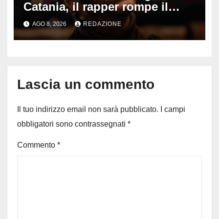
Catania, il rapper rompe il
silenzio dopo la notte in
AGO 8, 2026
REDAZIONE
ospedale: come sta e cosa
succede al tour
Lascia un commento
Il tuo indirizzo email non sarà pubblicato.
I campi
obbligatori sono contrassegnati
*
Commento
*