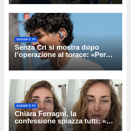
scomparso dopo essere
uscito dall’Inps a Grosseto
GOSSIP E TV
Senza Cri si mostra dopo
l’operazione al torace: «Per
anni mi sentivo in trappola», il
racconto sul difficile percorso
verso la serenità
GOSSIP E TV
Chiara Ferragni, la
confessione spiazza tutti: «Un
mio ex voleva che mi rifacessi