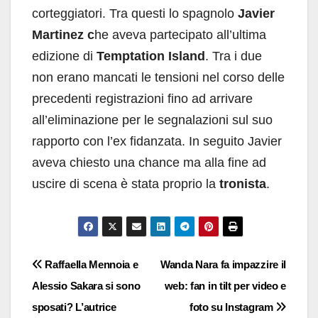
corteggiatori. Tra questi lo spagnolo
Javier
Martinez c
he aveva partecipato all’ultima
edizione di
Temptation Island
. Tra i due
non erano mancati le tensioni nel corso delle
precedenti registrazioni fino ad arrivare
all’eliminazione per le segnalazioni sul suo
rapporto con l’ex fidanzata. In seguito Javier
aveva chiesto una chance ma alla fine ad
uscire di scena è stata proprio la
tronista
.
Navigazione
Raffaella Mennoia e
Wanda Nara fa impazzire il
Alessio Sakara si sono
web: fan in tilt per video e
articoli
sposati? L’autrice
foto su Instagram