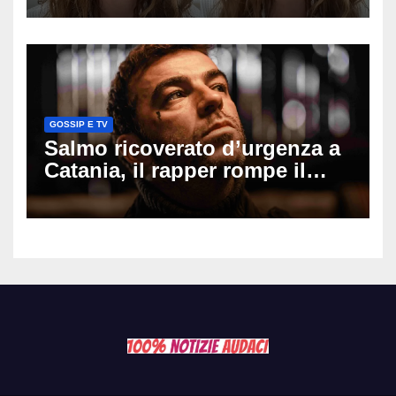
il seno». Poi svela i ritocchi di
cui si è pentita
GOSSIP E TV
Salmo ricoverato d’urgenza a
Catania, il rapper rompe il
silenzio dopo la notte in
ospedale: come sta e cosa
succede al tour