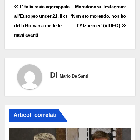
Navigazione
L’Italia resta aggrappata
Maradona su Instagram:
all’Europeo under 21, il ct
‘Non sto morendo, non ho
articoli
della Romania mette le
l’Alzheimer’ (VIDEO)
mani avanti
Di
Mario De Santi
Articoli correlati