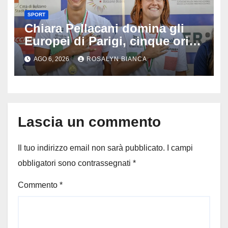
SPORT
Chiara Pellacani domina gli
Europei di Parigi, cinque ori in
cinque gare: ‘Nel sincro siamo
AGO 6, 2026
ROSALYN BIANCA
da medaglia olimpica’
Lascia un commento
Il tuo indirizzo email non sarà pubblicato.
I campi
obbligatori sono contrassegnati
*
Commento
*