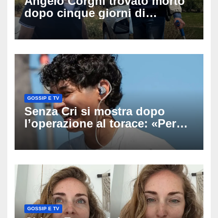
Angelo Corghi trovato morto
dopo cinque giorni di
ricerche: il giallo dell’80enne
scomparso dopo essere
uscito dall’Inps a Grosseto
GOSSIP E TV
Senza Cri si mostra dopo
l’operazione al torace: «Per
anni mi sentivo in trappola», il
racconto sul difficile percorso
verso la serenità
GOSSIP E TV