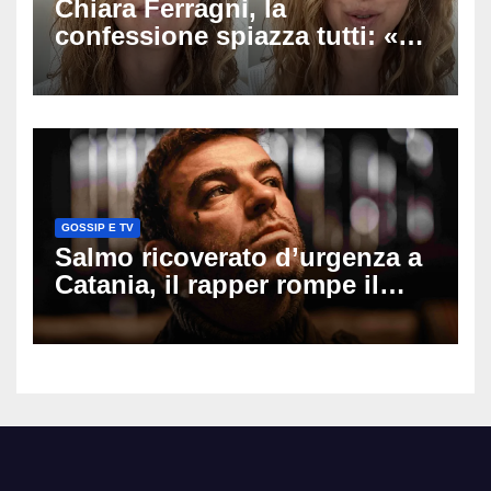
Chiara Ferragni, la
confessione spiazza tutti: «Un
mio ex voleva che mi rifacessi
il seno». Poi svela i ritocchi di
cui si è pentita
GOSSIP E TV
Salmo ricoverato d’urgenza a
Catania, il rapper rompe il
silenzio dopo la notte in
ospedale: come sta e cosa
succede al tour