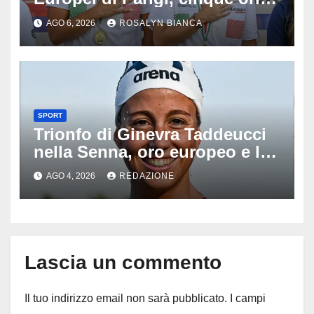
cinque gare: ‘Nel sincro siamo
AGO 6, 2026
ROSALYN BIANCA
da medaglia olimpica’
SPORT
Trionfo di Ginevra Taddeucci
nella Senna, oro europeo e la
stoccata sul fiume di Parigi:
AGO 4, 2026
REDAZIONE
‘Era bella zozza’
Lascia un commento
Il tuo indirizzo email non sarà pubblicato.
I campi