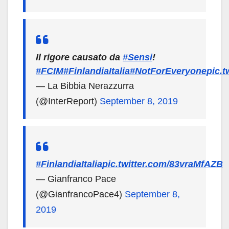
Il rigore causato da
#Sensi
!
#FCIM
#FinlandiaItalia
#NotForEveryone
pic.
— La Bibbia Nerazzurra
(@InterReport)
September 8, 2019
#FinlandiaItalia
pic.twitter.com/83vraMfAZB
— Gianfranco Pace
(@GianfrancoPace4)
September 8,
2019