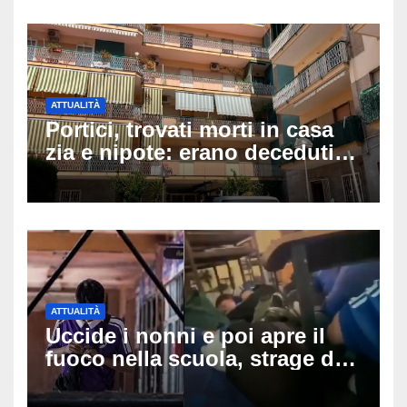
ATTUALITÀ
Portici, trovati morti in casa
zia e nipote: erano deceduti
da giorni, il caldo tra le
ipotesi al vaglio
ATTUALITÀ
Uccide i nonni e poi apre il
fuoco nella scuola, strage di
insegnanti: il possibile
movente dietro il massacro in