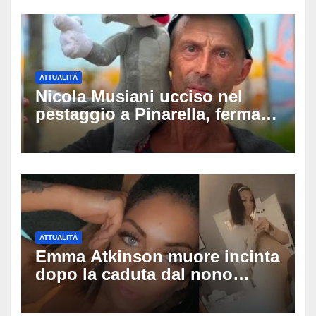
ATTUALITÀ
Nicola Musiani ucciso nel
pestaggio a Pinarella, fermati
quattro giovani: la svolta
dopo video, intercettazioni e
pedinamenti
ATTUALITÀ
Emma Atkinson muore incinta
dopo la caduta dal nono
piano: la figlia nasce 30
minuti dopo e sta bene