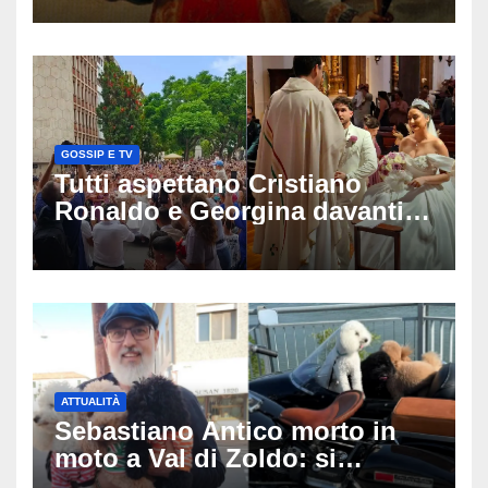
sui social
GOSSIP E TV
Tutti aspettano Cristiano
Ronaldo e Georgina davanti
alla cattedrale: ma il
matrimonio era di un’altra
coppia
ATTUALITÀ
Sebastiano Antico morto in
moto a Val di Zoldo: si
schianta con il sidecar, salvi i