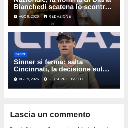
Bianchedi scatena lo scontro
tra Figc e Coni: cosa sta
AGO 9, 2026
REDAZIONE
succedendo
SPORT
Sinner si ferma: salta
Cincinnati, la decisione sul
ginocchio cambia il percorso
AGO 9, 2026
GIUSEPPE D'ALTO
verso gli US Open
Lascia un commento