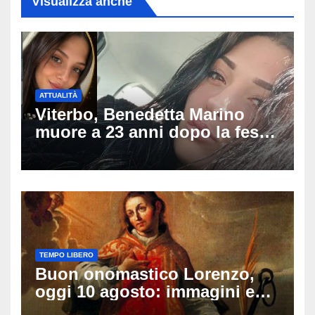
Visualizza anche
ATTUALITÀ
Viterbo, Benedetta Marino
muore a 23 anni dopo la festa
di compleanno: trovata senza
vita nell’ex consorzio, è giallo
sulle ultime ore
TEMPO LIBERO
Buon onomastico Lorenzo,
oggi 10 agosto: immagini e
gif di auguri da condividere