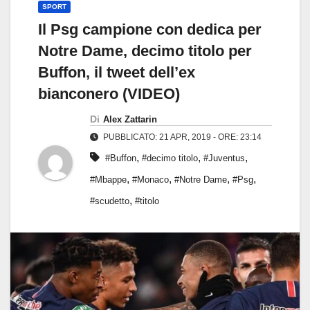
SPORT
Il Psg campione con dedica per
Notre Dame, decimo titolo per
Buffon, il tweet dell’ex
bianconero (VIDEO)
Di
Alex Zattarin
PUBBLICATO: 21 APR, 2019 - ORE: 23:14
,
,
,
#Buffon
#decimo titolo
#Juventus
,
,
,
,
#Mbappe
#Monaco
#Notre Dame
#Psg
,
#scudetto
#titolo