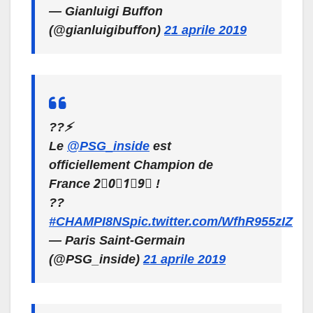
— Gianluigi Buffon
(@gianluigibuffon)
21 aprile 2019
??⚡️
Le
@PSG_inside
est
officiellement Champion de
France 2⃣0⃣1⃣9⃣ !
??
#CHAMPI8NS
pic.twitter.com/WfhR955zIZ
— Paris Saint-Germain
(@PSG_inside)
21 aprile 2019