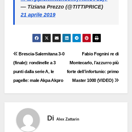
— Tiziana Prezzo (@TITTIPRICE)
21 aprile 2019
Navigazione
Brescia-Salernitana 3-0
Fabio Fognini re di
(finale): rondinelle a 3
Montecarlo, l’azzurro più
articoli
punti dalla serie A, le
forte dell’infortunio: primo
pagelle: male Akpa Akpro
Master 1000 (VIDEO)
Di
Alex Zattarin