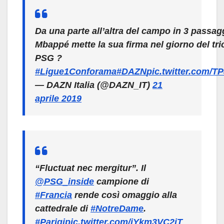
Da una parte all’altra del campo in 3 passag
Mbappé mette la sua firma nel giorno del tri
PSG ?
#Ligue1Conforama
#DAZN
pic.twitter.com/T
— DAZN Italia (@DAZN_IT)
21
aprile 2019
“Fluctuat nec mergitur”. Il
@PSG_inside
⁩ campione di
#Francia
rende così omaggio alla
cattedrale di
#NotreDame
.
#Parigi
pic.twitter.com/jYkm3VC2jT