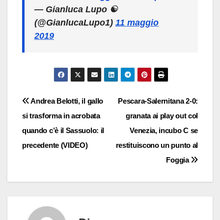
— Gianluca Lupo ☯️
(@GianlucaLupo1)
11 maggio
2019
Navigazione
Andrea Belotti, il gallo
Pescara-Salernitana 2-0:
si trasforma in acrobata
granata ai play out col
articoli
quando c’è il Sassuolo: il
Venezia, incubo C se
precedente (VIDEO)
restituiscono un punto al
Foggia