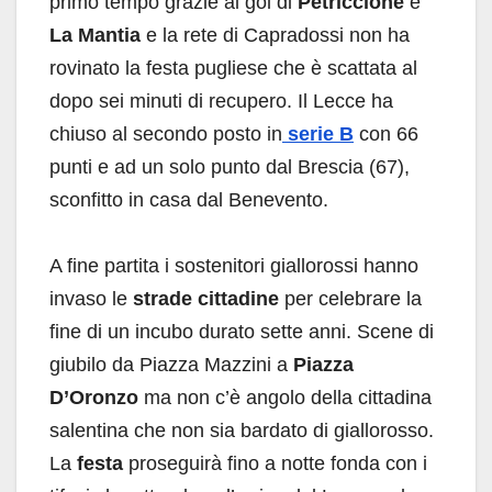
primo tempo grazie ai gol di
Petriccione
e
La Mantia
e la rete di Capradossi non ha
rovinato la festa pugliese che è scattata al
dopo sei minuti di recupero. Il Lecce ha
chiuso al secondo posto in
serie B
con 66
punti e ad un solo punto dal Brescia (67),
sconfitto in casa dal Benevento.
A fine partita i sostenitori giallorossi hanno
invaso le
strade cittadine
per celebrare la
fine di un incubo durato sette anni. Scene di
giubilo da Piazza Mazzini a
Piazza
D’Oronzo
ma non c’è angolo della cittadina
salentina che non sia bardato di giallorosso.
La
festa
proseguirà fino a notte fonda con i