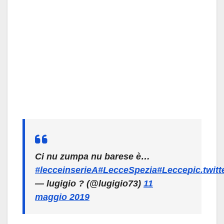
Ci nu zumpa nu barese è…
#lecceinserieA
#LecceSpezia
#Lecce
pic.twi
— lugigio ? (@lugigio73)
11
maggio 2019