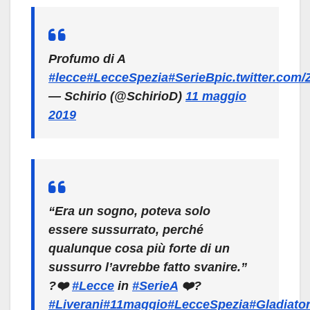
Profumo di A
#lecce
#LecceSpezia
#SerieB
pic.twitter.com
— Schirio (@SchirioD)
11 maggio
2019
“Era un sogno, poteva solo
essere sussurrato, perché
qualunque cosa più forte di un
sussurro l’avrebbe fatto svanire.”
?❤️
#Lecce
in
#SerieA
❤️?
#Liverani
#11maggio
#LecceSpezia
#Gladiato