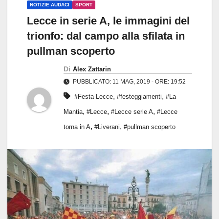
NOTIZIE AUDACI
SPORT
Lecce in serie A, le immagini del
trionfo: dal campo alla sfilata in
pullman scoperto
Di
Alex Zattarin
PUBBLICATO: 11 MAG, 2019 - ORE: 19:52
,
,
#Festa Lecce
#festeggiamenti
#La
,
,
,
Mantia
#Lecce
#Lecce serie A
#Lecce
,
,
torna in A
#Liverani
#pullman scoperto