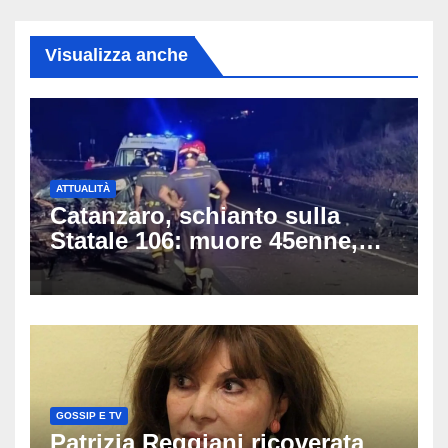
Visualizza anche
ATTUALITÀ
Catanzaro, schianto sulla
Statale 106: muore 45enne,
coinvolti un’auto, un suv e
una moto
GOSSIP E TV
Patrizia Reggiani ricoverata