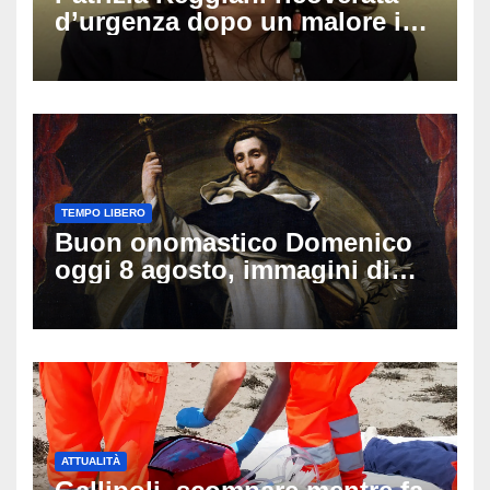
d’urgenza dopo un malore in
vacanza: come sta oggi l’ex
Lady Gucci
TEMPO LIBERO
Buon onomastico Domenico
oggi 8 agosto, immagini di
auguri da condividere
ATTUALITÀ