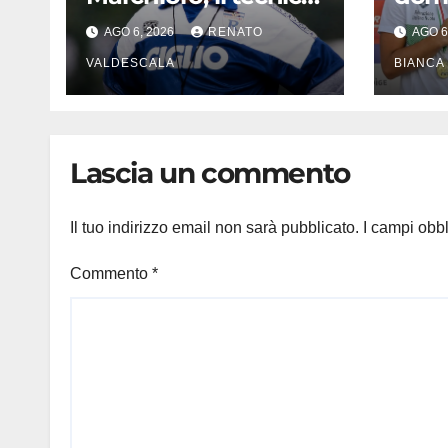
delle promozioni:
di Pa
AGO 6, 2026
RENATO
AGO 6
«Ha scritto pagine
in c
indimenticabili del
VALDESCALA
sinc
BIANCA
nostro calcio»
meda
Lascia un commento
Il tuo indirizzo email non sarà pubblicato.
I campi obb
Commento
*