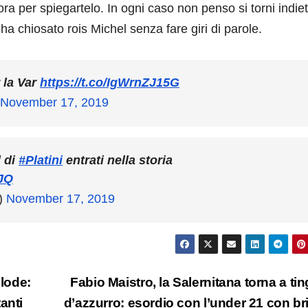
ra per spiegartelo. In ogni caso non penso si torni indie
ha chiosato rois Michel senza fare giri di parole.
r la Var
https://t.co/IgWrnZJ15G
November 17, 2019
l di
#Platini
entrati nella storia
DJQ
)
November 17, 2019
 lode:
Fabio Maistro, la Salernitana torna a tin
anti
d’azzurro: esordio con l’under 21 con br