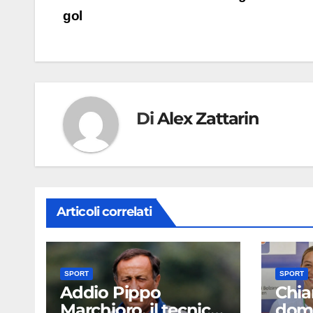
articoli
gol
Di
Alex Zattarin
Articoli correlati
SPORT
SPORT
Addio Pippo
Chia
Marchioro, il tecnico
domi