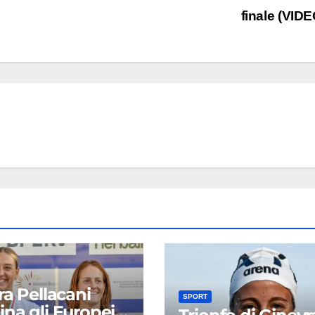
finale (VID
ra Pellacani
SPORT
na gli Europei