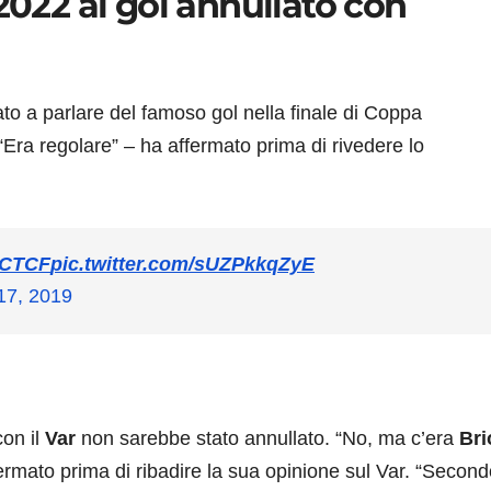
2022 al gol annullato con
rnato a parlare del famoso gol nella finale di Coppa
 “Era regolare” – ha affermato prima di rivedere lo
CTCF
pic.twitter.com/sUZPkkqZyE
17, 2019
con il
Var
non sarebbe stato annullato. “No, ma c’era
Bri
rmato prima di ribadire la sua opinione sul Var. “Secon