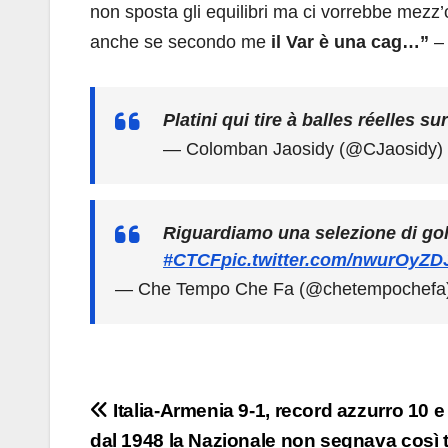
non sposta gli equilibri ma ci vorrebbe mezz’o
anche se secondo me
il Var è una cag…”
– 
Platini qui tire à balles réelles su
— Colomban Jaosidy (@CJaosidy)
Riguardiamo una selezione di go
#CTCF
pic.twitter.com/nwurOyZ
— Che Tempo Che Fa (@chetempochefa
Navigazione
Italia-Armenia 9-1, record azzurro 10 e
dal 1948 la Nazionale non segnava così t