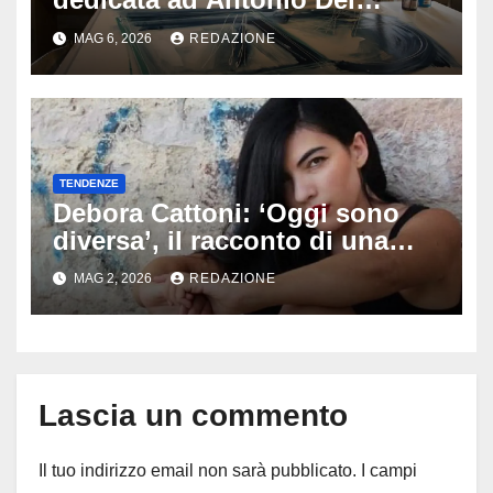
Donno: opere e sculture nel
MAG 6, 2026
REDAZIONE
cuore della città
TENDENZE
Debora Cattoni: ‘Oggi sono
diversa’, il racconto di una
scelta che cambia tutto
MAG 2, 2026
REDAZIONE
Lascia un commento
Il tuo indirizzo email non sarà pubblicato.
I campi