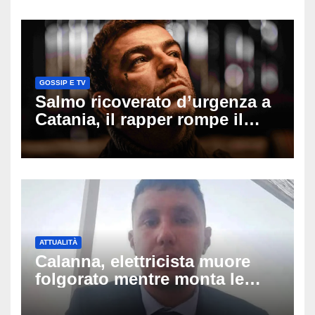
cui si è pentita
GOSSIP E TV
Salmo ricoverato d’urgenza a
Catania, il rapper rompe il
silenzio dopo la notte in
ospedale: come sta e cosa
succede al tour
ATTUALITÀ
Calanna, elettricista muore
folgorato mentre monta le
luminarie della festa: chi era
Fabio Calabrò e cosa è