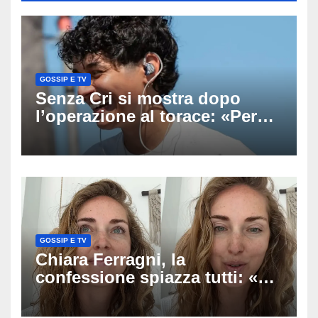
GOSSIP E TV
Senza Cri si mostra dopo
l’operazione al torace: «Per
anni mi sentivo in trappola», il
racconto sul difficile percorso
verso la serenità
GOSSIP E TV
Chiara Ferragni, la
confessione spiazza tutti: «Un
mio ex voleva che mi rifacessi
il seno». Poi svela i ritocchi di