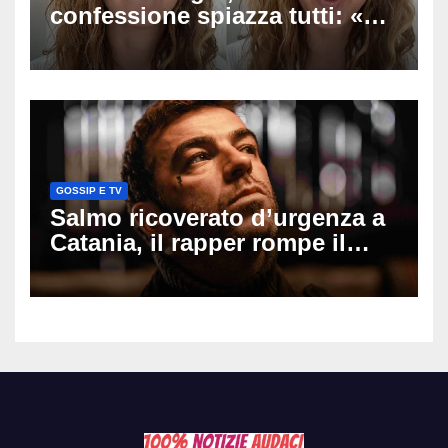
confessione spiazza tutti: «Un
mio ex voleva che mi rifacessi
il seno». Poi svela i ritocchi di
cui si è pentita
GOSSIP E TV
Salmo ricoverato d’urgenza a
Catania, il rapper rompe il
silenzio dopo la notte in
ospedale: come sta e cosa
succede al tour