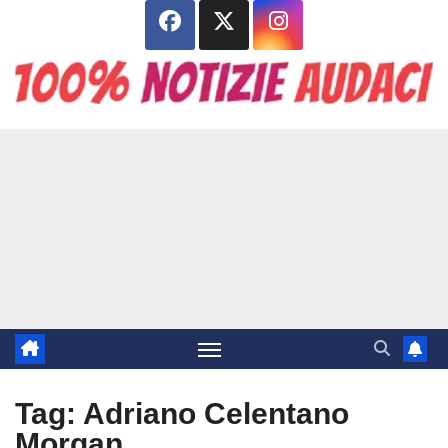
Salta
al
contenuto
Tag:
Adriano Celentano
Morgan