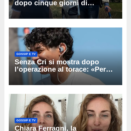
dopo cinque giorni di
ricerche: il giallo dell’80enne
scomparso dopo essere
uscito dall’Inps a Grosseto
GOSSIP E TV
Senza Cri si mostra dopo
l’operazione al torace: «Per
anni mi sentivo in trappola», il
racconto sul difficile percorso
verso la serenità
GOSSIP E TV
Chiara Ferragni, la