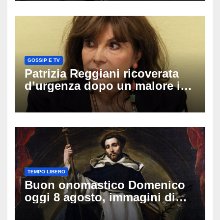
GOSSIP E TV
Patrizia Reggiani ricoverata
d’urgenza dopo un malore in
vacanza: come sta oggi l’ex
Lady Gucci
TEMPO LIBERO
Buon onomastico Domenico
oggi 8 agosto, immagini di
auguri da condividere