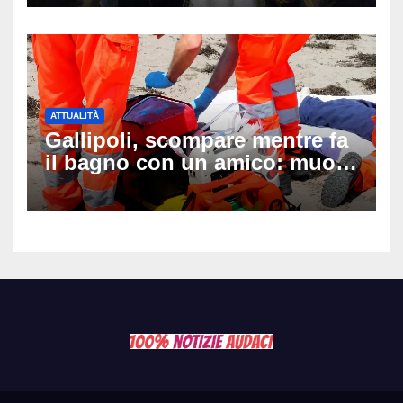
ATTUALITÀ
Gallipoli, scompare mentre fa
il bagno con un amico: muore
a 19 anni dopo 45 minuti di
disperati tentativi di
rianimazione