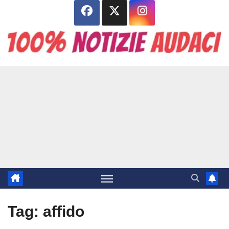
Salta
al
contenuto
Tag:
affido