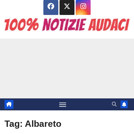
Salta
al
contenuto
Tag:
Albareto