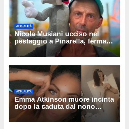
ATTUALITÀ
Nicola Musiani ucciso nel
pestaggio a Pinarella, fermati
quattro giovani: la svolta
dopo video, intercettazioni e
pedinamenti
ATTUALITÀ
Emma Atkinson muore incinta
dopo la caduta dal nono
piano: la figlia nasce 30
minuti dopo e sta bene