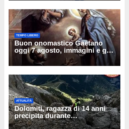
TEMPO LIBERO
Buon onomastico Gaetano
oggi 7 agosto, immagini e gif
di auguri da condividere sui
social
ATTUALITÀ
Dolomiti, ragazza di 14 anni
precipita durante
un’escursione: tragedia sul