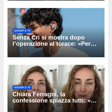
uscito dall’Inps a Grosseto
GOSSIP E TV
Senza Cri si mostra dopo
l’operazione al torace: «Per
anni mi sentivo in trappola», il
racconto sul difficile percorso
verso la serenità
GOSSIP E TV
Chiara Ferragni, la
confessione spiazza tutti: «Un
mio ex voleva che mi rifacessi