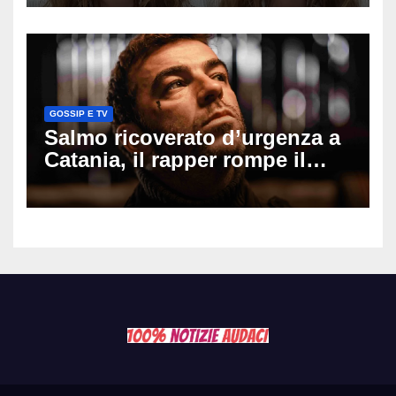
il seno». Poi svela i ritocchi di
cui si è pentita
GOSSIP E TV
Salmo ricoverato d’urgenza a
Catania, il rapper rompe il
silenzio dopo la notte in
ospedale: come sta e cosa
succede al tour