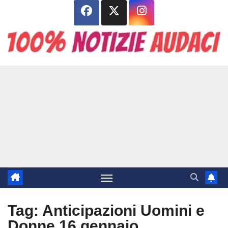
Salta
al
contenuto
Tag:
Anticipazioni Uomini e
Donne 16 gennaio