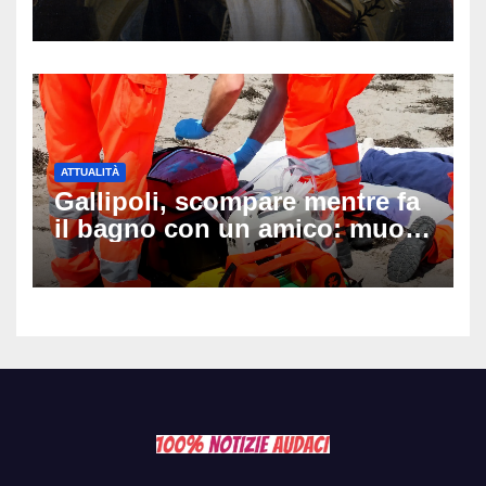
auguri da condividere
ATTUALITÀ
Gallipoli, scompare mentre fa
il bagno con un amico: muore
a 19 anni dopo 45 minuti di
disperati tentativi di
rianimazione