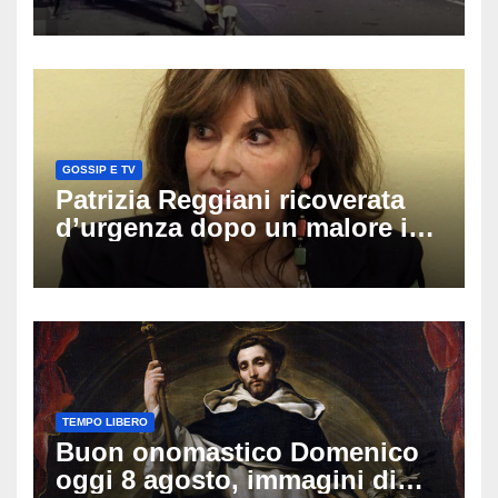
coinvolti un’auto, un suv e
una moto
GOSSIP E TV
Patrizia Reggiani ricoverata
d’urgenza dopo un malore in
vacanza: come sta oggi l’ex
Lady Gucci
TEMPO LIBERO
Buon onomastico Domenico
oggi 8 agosto, immagini di