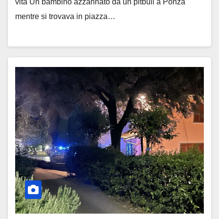
vita Un bambino azzannato da un pitbull a Ponza
mentre si trovava in piazza…