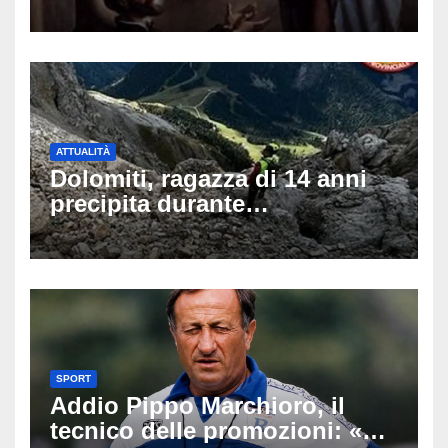
di auguri da condividere sui
social
ATTUALITÀ
Dolomiti, ragazza di 14 anni
precipita durante
un’escursione: tragedia sul
Latemar davanti alla famiglia
SPORT
Addio Pippo Marchioro, il
tecnico delle promozioni: «Ha