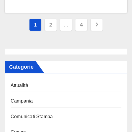
Paginazione
1
2
…
4
degli
articoli
Categorie
Attualità
Campania
Comunicati Stampa