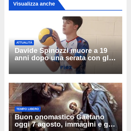
Visualizza anche
ATTUALITÀ
Davide Spinozzi muore a 19
anni dopo una serata con gli
amici: il mistero dello
schianto senza frenata
TEMPO LIBERO
Buon onomastico Gaetano
oggi 7 agosto, immagini e gif