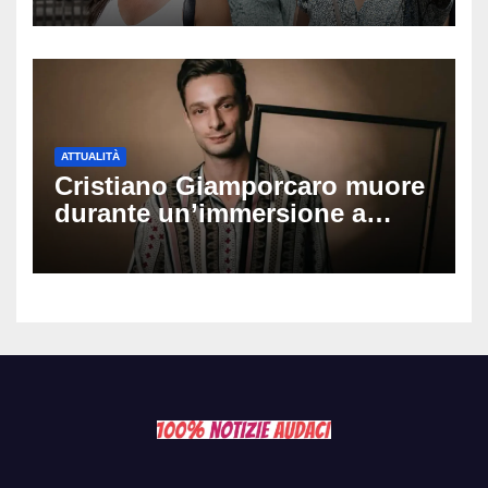
potrebbe arrivare la svolta
ATTUALITÀ
Cristiano Giamporcaro muore
durante un’immersione a
Lampedusa: aperta
un’inchiesta per omicidio
nautico, cosa emerge sulla
tragedia