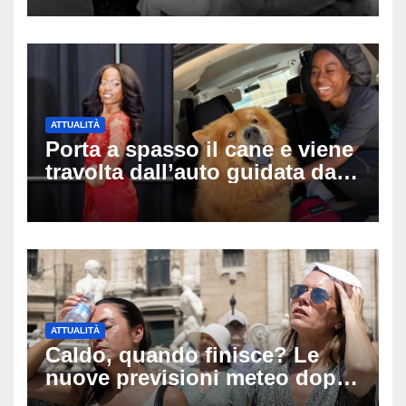
tragica caduta dall’hotel
ATTUALITÀ
Porta a spasso il cane e viene
travolta dall’auto guidata da
due bambini di 4 e 6 anni: l’ex
miss Kiara Bowling lotta tra la
vita e la morte
ATTUALITÀ
Caldo, quando finisce? Le
nuove previsioni meteo dopo
Ferragosto: ecco quando