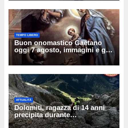
TEMPO LIBERO
Buon onomastico Gaetano
oggi 7 agosto, immagini e gif
di auguri da condividere sui
social
ATTUALITÀ
Dolomiti, ragazza di 14 anni
precipita durante
un’escursione: tragedia sul