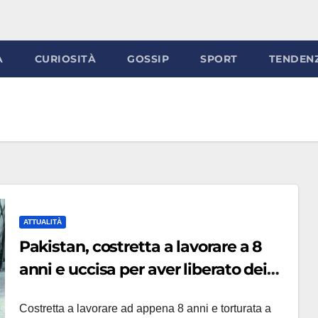
À
CURIOSITÀ
GOSSIP
SPORT
TENDEN
ATTUALITÀ
Pakistan, costretta a lavorare a 8
anni e uccisa per aver liberato dei
pappagalli: la tragica storia di Zohra
Costretta a lavorare ad appena 8 anni e torturata a
Shah