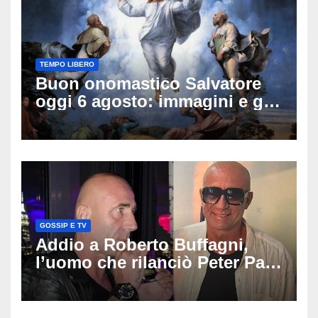
TEMPO LIBERO
Buon onomastico Salvatore
oggi 6 agosto: immagini e gif
di auguri da condividere
GOSSIP E TV
Addio a Roberto Buffagni,
l’uomo che rilanciò Peter Pan
e Villa delle Rose: aveva 59
anni