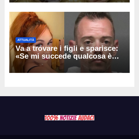
fuoriclasse durante i Mondiali
ATTUALITÀ
Va a trovare i figli e sparisce:
«Se mi succede qualcosa è
stato lui», Tatiana McIntyre
trovata morta a Fresno