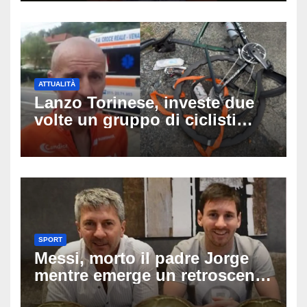
per il 19enne morto in mare
ATTUALITÀ
Lanzo Torinese, investe due
volte un gruppo di ciclisti
dopo una lite: arrestato
73enne, il racconto choc di un
ferito
SPORT
Messi, morto il padre Jorge
mentre emerge un retroscena
choc: le minacce di morte al