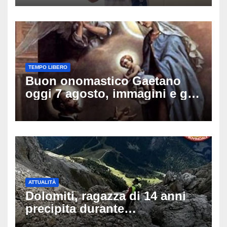
schianto senza frenata
TEMPO LIBERO
Buon onomastico Gaetano
oggi 7 agosto, immagini e gif
di auguri da condividere sui
social
ATTUALITÀ
Dolomiti, ragazza di 14 anni
precipita durante
un’escursione: tragedia sul