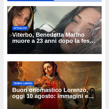
ATTUALITÀ
Viterbo, Benedetta Marino
muore a 23 anni dopo la festa
di compleanno: trovata senza
vita nell’ex consorzio, è giallo
sulle ultime ore
TEMPO LIBERO
Buon onomastico Lorenzo,
oggi 10 agosto: immagini e
gif di auguri da condividere
sui social