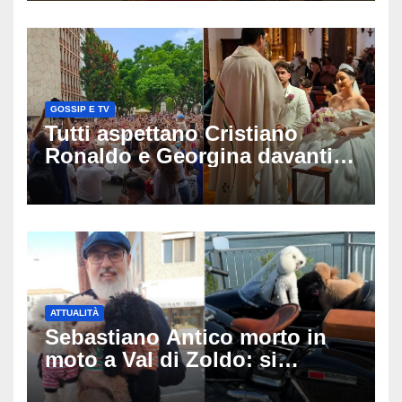
GOSSIP E TV
Tutti aspettano Cristiano
Ronaldo e Georgina davanti
alla cattedrale: ma il
matrimonio era di un’altra
coppia
ATTUALITÀ
Sebastiano Antico morto in
moto a Val di Zoldo: si
schianta con il sidecar, salvi i