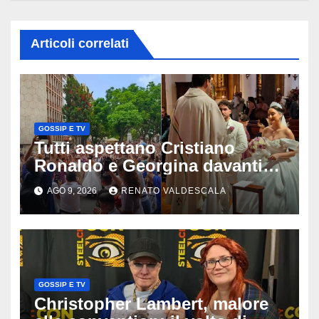
Articoli correlati
GOSSIP E TV
Tutti aspettano Cristiano
Ronaldo e Georgina davanti
alla cattedrale: ma il
AGO 9, 2026
RENATO VALDESCALA
matrimonio era di un’altra
coppia
GOSSIP E TV
Christopher Lambert, malore