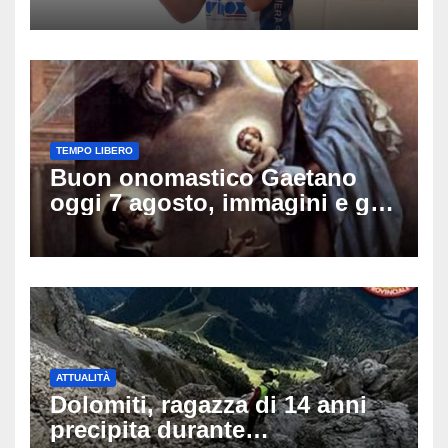
amici: il mistero dello
schianto senza frenata
TEMPO LIBERO
Buon onomastico Gaetano
oggi 7 agosto, immagini e gif
di auguri da condividere sui
social
ATTUALITÀ
Dolomiti, ragazza di 14 anni
precipita durante