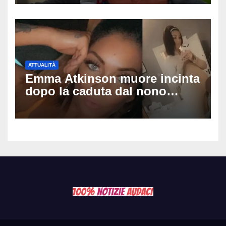
dopo video, intercettazioni e
pedinamenti
ATTUALITÀ
Emma Atkinson muore incinta
dopo la caduta dal nono
piano: la figlia nasce 30
minuti dopo e sta bene