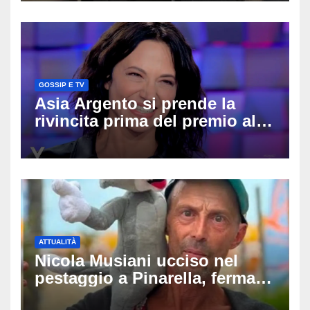
difende
GOSSIP E TV
Asia Argento si prende la
rivincita prima del premio alla
carriera: «Mi chiamano
raccomandata e cagna»
ATTUALITÀ
Nicola Musiani ucciso nel
pestaggio a Pinarella, fermati
quattro giovani: la svolta