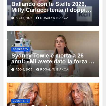
Ballando con le Stelle 2026,
Milly Carlucci tenta il doppio
colpo: tra i papabili Ornella
AGO 6, 2026
ROSALYN BIANCA
Muti e Monica Guerritore
GOSSIP E TV
Sydney Towle è morta a 26
anni: «Mi avete dato la forza di
andare avanti», l’ultimo
AGO 6, 2026
ROSALYN BIANCA
messaggio dell’influencer
commuove i fan
GOSSIP E TV