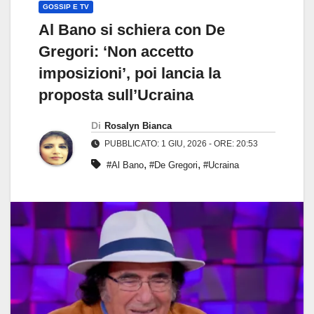
GOSSIP E TV
Al Bano si schiera con De
Gregori: ‘Non accetto
imposizioni’, poi lancia la
proposta sull’Ucraina
Di
Rosalyn Bianca
PUBBLICATO: 1 GIU, 2026 - ORE: 20:53
,
,
#Al Bano
#De Gregori
#Ucraina