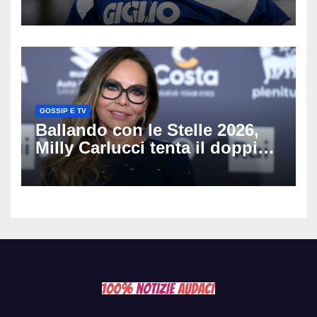
scritto pagine indimenticabili
del nostro calcio»
GOSSIP E TV
Ballando con le Stelle 2026,
Milly Carlucci tenta il doppio
colpo: tra i papabili Ornella
Muti e Monica Guerritore