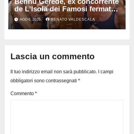
Bennu Gerede, ex concorrente
de L’Isola dei Famosi fermata
dopo una diretta: cosa ha
AGO 6, 2026
RENATO VALDESCALA
mostrato e perché ora rischia
un processo
Lascia un commento
Il tuo indirizzo email non sarà pubblicato.
I campi
obbligatori sono contrassegnati
*
Commento
*