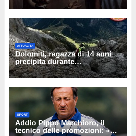
di auguri da condividere sui
social
ATTUALITÀ
Dolomiti, ragazza di 14 anni
precipita durante
un’escursione: tragedia sul
Latemar davanti alla famiglia
SPORT
Addio Pippo Marchioro, il
tecnico delle promozioni: «Ha