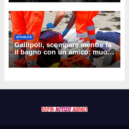
ATTUALITÀ
Gallipoli, scompare mentre fa
il bagno con un amico: muore
a 19 anni dopo 45 minuti di
disperati tentativi di
rianimazione