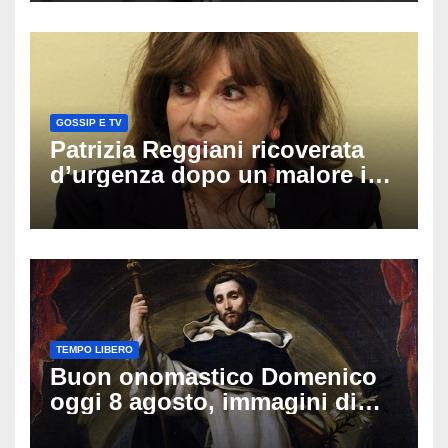
GOSSIP E TV
Patrizia Reggiani ricoverata
d’urgenza dopo un malore in
vacanza: come sta oggi l’ex
Lady Gucci
TEMPO LIBERO
Buon onomastico Domenico
oggi 8 agosto, immagini di
auguri da condividere