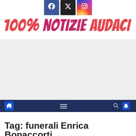
Salta
al
contenuto
Tag:
funerali Enrica
Bonaccorti