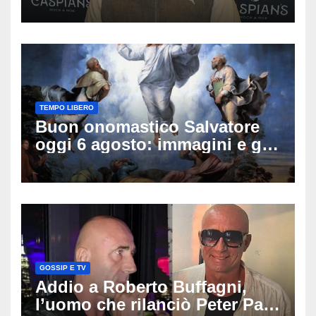
famiglia rompe il silenzio
sulle sue condizioni
TEMPO LIBERO
Buon onomastico Salvatore
oggi 6 agosto: immagini e gif
di auguri da condividere
GOSSIP E TV
Addio a Roberto Buffagni,
l’uomo che rilanciò Peter Pan