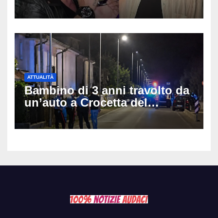
e Villa delle Rose: aveva 59
anni
ATTUALITÀ
Bambino di 3 anni travolto da
un’auto a Crocetta del
Montello: è gravissimo,
trasportato in elicottero a
Padova