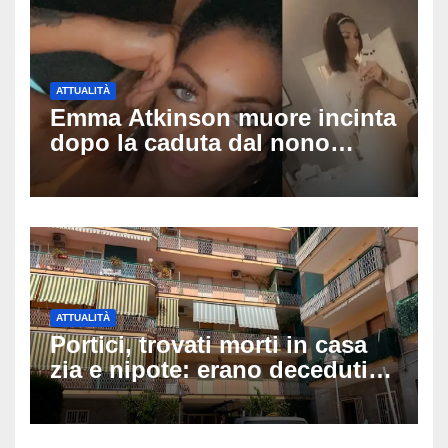
ATTUALITÀ
Emma Atkinson muore incinta
dopo la caduta dal nono
piano: la figlia nasce 30
minuti dopo e sta bene
ATTUALITÀ
Portici, trovati morti in casa
zia e nipote: erano deceduti
da giorni, il caldo tra le
ipotesi al vaglio