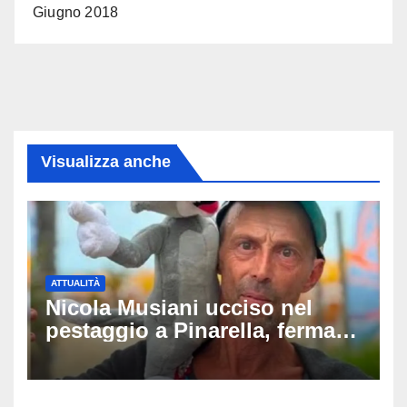
Giugno 2018
Visualizza anche
ATTUALITÀ
Nicola Musiani ucciso nel
pestaggio a Pinarella, fermati
quattro giovani: la svolta
dopo video, intercettazioni e
pedinamenti