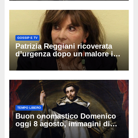
GOSSIP E TV
Patrizia Reggiani ricoverata
d’urgenza dopo un malore in
vacanza: come sta oggi l’ex
Lady Gucci
TEMPO LIBERO
Buon onomastico Domenico
oggi 8 agosto, immagini di
auguri da condividere