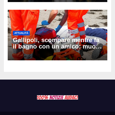
ATTUALITÀ
Gallipoli, scompare mentre fa
il bagno con un amico: muore
a 19 anni dopo 45 minuti di
disperati tentativi di
rianimazione