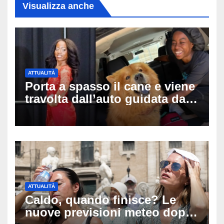
Visualizza anche
ATTUALITÀ
Porta a spasso il cane e viene
travolta dall’auto guidata da
due bambini di 4 e 6 anni: l’ex
miss Kiara Bowling lotta tra la
vita e la morte
ATTUALITÀ
Caldo, quando finisce? Le
nuove previsioni meteo dopo