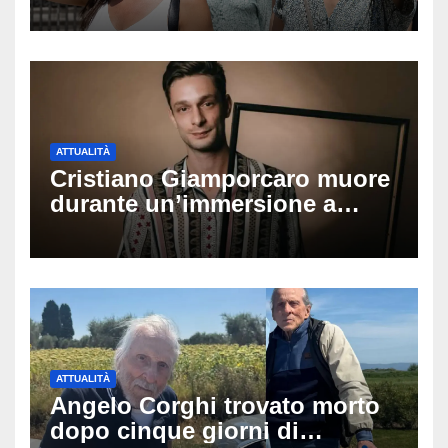
Ferragosto: ecco quando
potrebbe arrivare la svolta
ATTUALITÀ
Cristiano Giamporcaro muore
durante un’immersione a
Lampedusa: aperta
un’inchiesta per omicidio
nautico, cosa emerge sulla
tragedia
ATTUALITÀ
Angelo Corghi trovato morto
dopo cinque giorni di