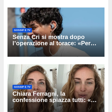
uscito dall’Inps a Grosseto
GOSSIP E TV
Senza Cri si mostra dopo
l’operazione al torace: «Per
anni mi sentivo in trappola», il
racconto sul difficile percorso
verso la serenità
GOSSIP E TV
Chiara Ferragni, la
confessione spiazza tutti: «Un
mio ex voleva che mi rifacessi