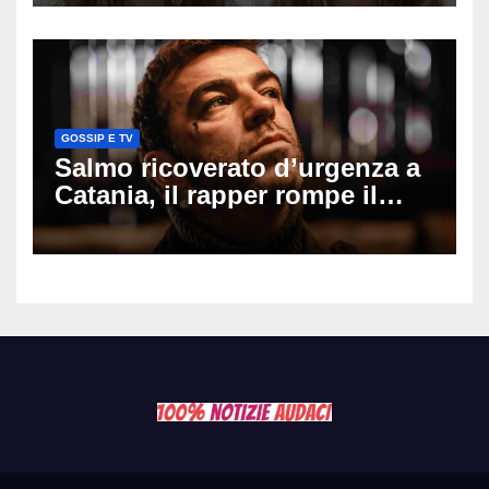
il seno». Poi svela i ritocchi di
cui si è pentita
GOSSIP E TV
Salmo ricoverato d’urgenza a
Catania, il rapper rompe il
silenzio dopo la notte in
ospedale: come sta e cosa
succede al tour