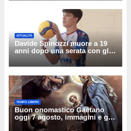
Thailandia
ATTUALITÀ
Davide Spinozzi muore a 19
anni dopo una serata con gli
amici: il mistero dello
schianto senza frenata
TEMPO LIBERO
Buon onomastico Gaetano
oggi 7 agosto, immagini e gif
di auguri da condividere sui