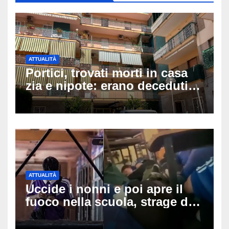
ATTUALITÀ
Portici, trovati morti in casa
zia e nipote: erano deceduti
da giorni, il caldo tra le
ipotesi al vaglio
ATTUALITÀ
Uccide i nonni e poi apre il
fuoco nella scuola, strage di
insegnanti: il possibile
movente dietro il massacro in