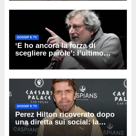
Altino
GOSSIP E TV
‘E ho ancora la forza di
scegliere parole’: l’ultimo
viaggio di Francesco Guccini,
i fan in pellegrinaggio a
Pavana
GOSSIP E TV
Perez Hilton ricoverato dopo
una diretta sui social: la
famiglia rompe il silenzio