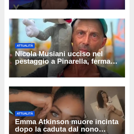
carriera: «Mi chiamano
raccomandata e cagna»
ATTUALITÀ
Nicola Musiani ucciso nel
pestaggio a Pinarella, fermati
quattro giovani: la svolta
dopo video, intercettazioni e
pedinamenti
ATTUALITÀ
Emma Atkinson muore incinta
dopo la caduta dal nono