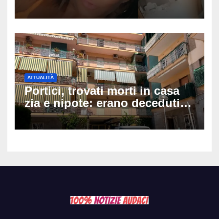
piano: la figlia nasce 30
minuti dopo e sta bene
ATTUALITÀ
Portici, trovati morti in casa
zia e nipote: erano deceduti
da giorni, il caldo tra le
ipotesi al vaglio