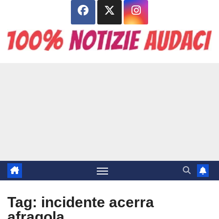
Salta
al
contenuto
Tag:
incidente acerra
afragola