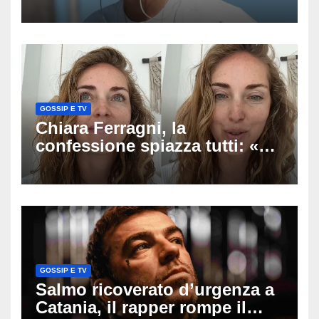
anni mi sentivo in trappola», il
racconto sul difficile percorso
verso la serenità
GOSSIP E TV
Chiara Ferragni, la
confessione spiazza tutti: «Un
mio ex voleva che mi rifacessi
il seno». Poi svela i ritocchi di
cui si è pentita
GOSSIP E TV
Salmo ricoverato d’urgenza a
Catania, il rapper rompe il