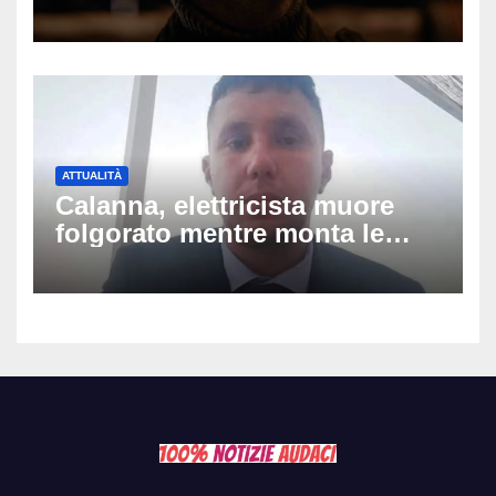
silenzio dopo la notte in
ospedale: come sta e cosa
succede al tour
ATTUALITÀ
Calanna, elettricista muore
folgorato mentre monta le
luminarie della festa: chi era
Fabio Calabrò e cosa è
successo