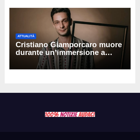
ATTUALITÀ
Cristiano Giamporcaro muore
durante un’immersione a
Lampedusa: aperta
un’inchiesta per omicidio
nautico, cosa emerge sulla
tragedia