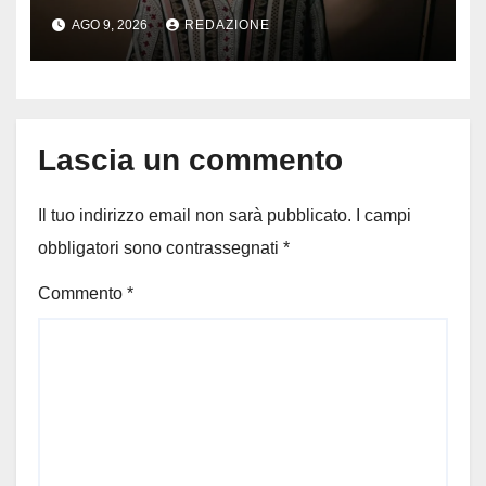
Lampedusa: aperta
AGO 9, 2026
REDAZIONE
un’inchiesta per omicidio
nautico, cosa emerge sulla
tragedia
Lascia un commento
Il tuo indirizzo email non sarà pubblicato.
I campi
obbligatori sono contrassegnati
*
Commento
*