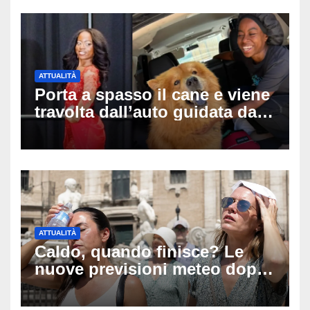
ATTUALITÀ
Porta a spasso il cane e viene
travolta dall’auto guidata da
due bambini di 4 e 6 anni: l’ex
miss Kiara Bowling lotta tra la
vita e la morte
ATTUALITÀ
Caldo, quando finisce? Le
nuove previsioni meteo dopo
Ferragosto: ecco quando
potrebbe arrivare la svolta