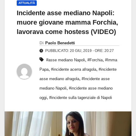
ATTUALITÀ
Incidente asse mediano Napoli:
muore giovane mamma Forchia,
lavorava come hostess (VIDEO)
Di
Paolo Benedetti
PUBBLICATO: 20 GIU, 2019 - ORE: 20:27
,
,
#asse mediano Napoli
#Forchia
#Imma
,
,
Papa
#incidente acerra afragola
#incidente
,
asse mediano afragola
#Incidente asse
,
mediano Napoli
#incidente asse mediano
,
oggi
#incidente sulla tagenziale di Napoli