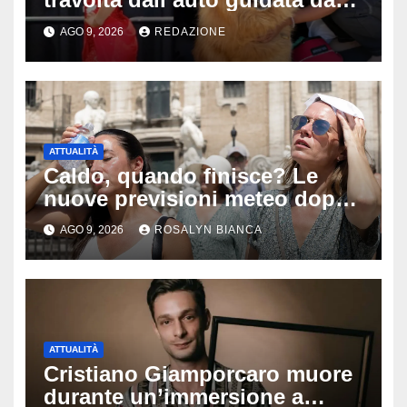
due bambini di 4 e 6 anni: l’ex
AGO 9, 2026
REDAZIONE
miss Kiara Bowling lotta tra la
vita e la morte
ATTUALITÀ
Caldo, quando finisce? Le
nuove previsioni meteo dopo
Ferragosto: ecco quando
AGO 9, 2026
ROSALYN BIANCA
potrebbe arrivare la svolta
ATTUALITÀ
Cristiano Giamporcaro muore
durante un’immersione a