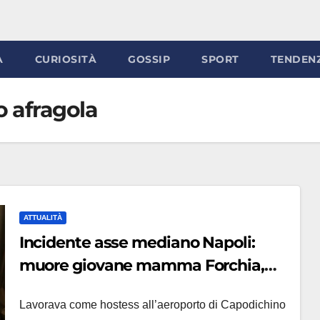
À
CURIOSITÀ
GOSSIP
SPORT
TENDEN
o afragola
ATTUALITÀ
Incidente asse mediano Napoli:
muore giovane mamma Forchia,
lavorava come hostess (VIDEO)
Lavorava come hostess all’aeroporto di Capodichino