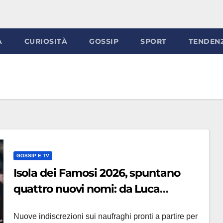
À
CURIOSITÀ
GOSSIP
SPORT
TENDEN
GOSSIP E TV
Isola dei Famosi 2026, spuntano
quattro nuovi nomi: da Luca
Onestini a Eva Grimaldi, il cast
Nuove indiscrezioni sui naufraghi pronti a partire per
prende forma