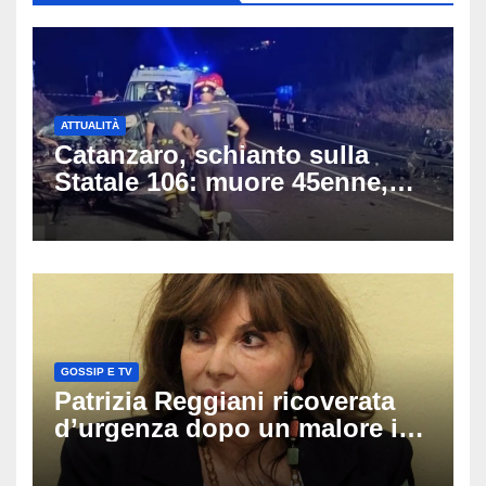
ATTUALITÀ
Catanzaro, schianto sulla
Statale 106: muore 45enne,
coinvolti un’auto, un suv e
una moto
GOSSIP E TV
Patrizia Reggiani ricoverata
d’urgenza dopo un malore in
vacanza: come sta oggi l’ex
Lady Gucci