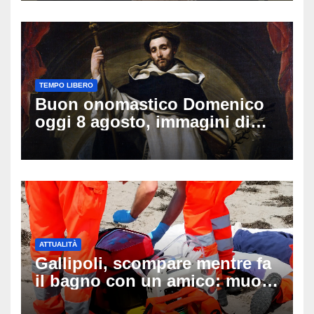
TEMPO LIBERO
Buon onomastico Domenico
oggi 8 agosto, immagini di
auguri da condividere
ATTUALITÀ
Gallipoli, scompare mentre fa
il bagno con un amico: muore
a 19 anni dopo 45 minuti di