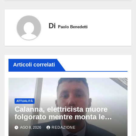
Di
Paolo Benedetti
Articoli correlati
ATTUALITÀ
Calanna, elettricista muore
folgorato mentre monta le
luminarie della festa: chi era
AGO 8, 2026
REDAZIONE
Fabio Calabrò e cosa è