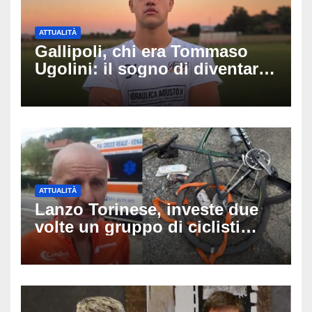
ATTUALITÀ
Gallipoli, chi era Tommaso
Ugolini: il sogno di diventare
medico e la fascia da
capitano, il dolore di Bologna
per il 19enne morto in mare
ATTUALITÀ
Lanzo Torinese, investe due
volte un gruppo di ciclisti
dopo una lite: arrestato
73enne, il racconto choc di un
ferito