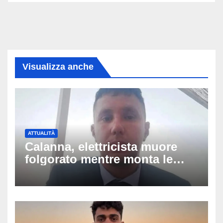
Visualizza anche
ATTUALITÀ
Calanna, elettricista muore
folgorato mentre monta le
luminarie della festa: chi era
Fabio Calabrò e cosa è
successo