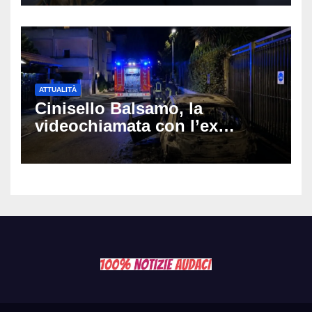
Muti e Monica Guerritore
ATTUALITÀ
Cinisello Balsamo, la
videochiamata con l’ex
fidanzata e il dramma: 35enne
lotta tra la vita e la morte