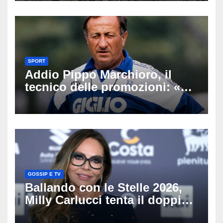
SPORT
Addio Pippo Marchioro, il
tecnico delle promozioni: «Ha
scritto pagine indimenticabili
del nostro calcio»
GOSSIP E TV
Ballando con le Stelle 2026,
Milly Carlucci tenta il doppio
colpo: tra i papabili Ornella