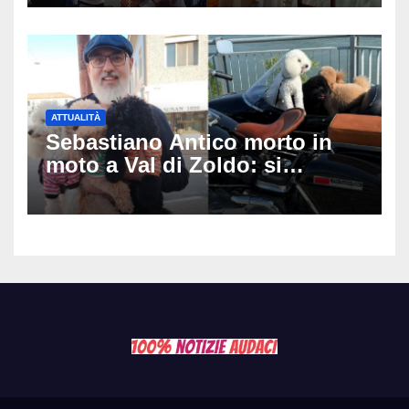
matrimonio era di un’altra
coppia
ATTUALITÀ
Sebastiano Antico morto in
moto a Val di Zoldo: si
schianta con il sidecar, salvi i
due cagnolini