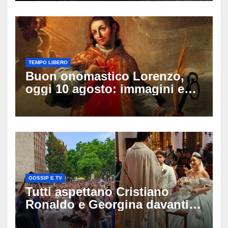
sulle ultime ore
TEMPO LIBERO
Buon onomastico Lorenzo,
oggi 10 agosto: immagini e
gif di auguri da condividere
sui social
GOSSIP E TV
Tutti aspettano Cristiano
Ronaldo e Georgina davanti
alla cattedrale: ma il