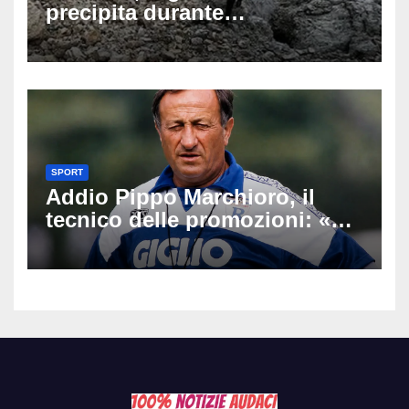
precipita durante
un’escursione: tragedia sul
Latemar davanti alla famiglia
SPORT
Addio Pippo Marchioro, il
tecnico delle promozioni: «Ha
scritto pagine indimenticabili
del nostro calcio»