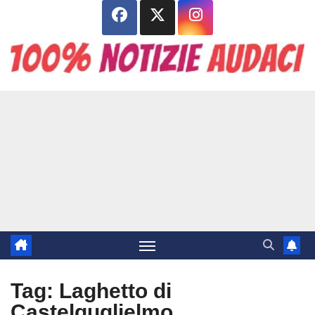
Salta
al
contenuto
Tag:
Laghetto di
Castelguglielmo