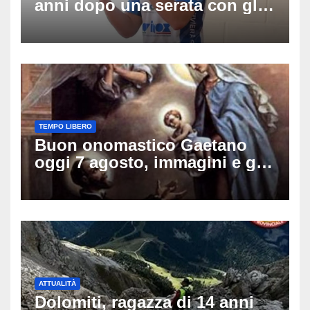
anni dopo una serata con gli
amici: il mistero dello
schianto senza frenata
TEMPO LIBERO
Buon onomastico Gaetano
oggi 7 agosto, immagini e gif
di auguri da condividere sui
social
ATTUALITÀ
Dolomiti, ragazza di 14 anni