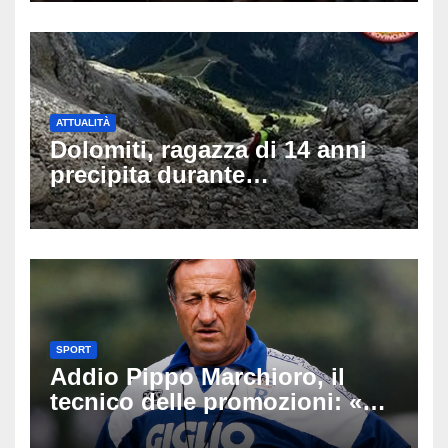
ATTUALITÀ
Dolomiti, ragazza di 14 anni
precipita durante
un’escursione: tragedia sul
Latemar davanti alla famiglia
SPORT
Addio Pippo Marchioro, il
tecnico delle promozioni: «Ha
scritto pagine indimenticabili