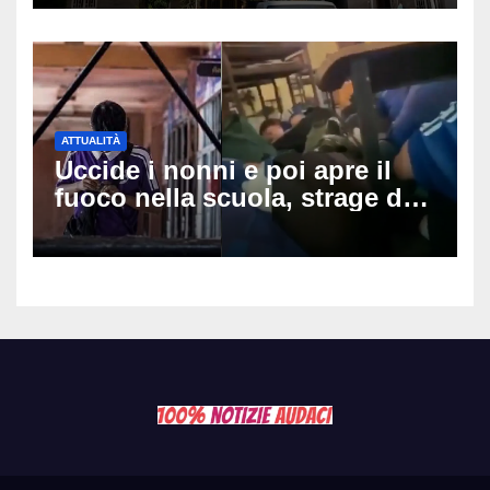
ipotesi al vaglio
ATTUALITÀ
Uccide i nonni e poi apre il
fuoco nella scuola, strage di
insegnanti: il possibile
movente dietro il massacro in
Thailandia