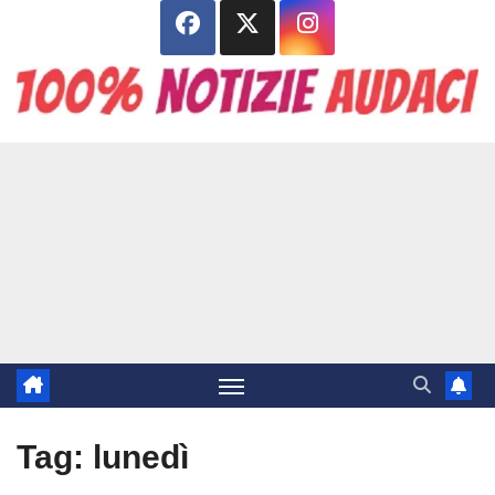
Salta
al
contenuto
Tag:
lunedì