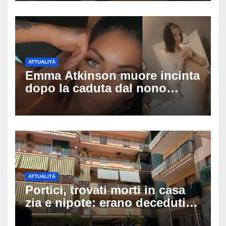
pedinamenti
ATTUALITÀ
Emma Atkinson muore incinta
dopo la caduta dal nono
piano: la figlia nasce 30
minuti dopo e sta bene
ATTUALITÀ
Portici, trovati morti in casa
zia e nipote: erano deceduti
da giorni, il caldo tra le